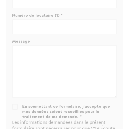
Numéro de locataire (1) *
Message
En soumettant ce formulaire, j’accepte que
mes données soient recueillies pour le
traitement de ma demande. *
Les informations demandées dans le présent
formulaire sont nécessaires pour que VYV Écoute