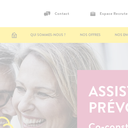
Contact
Espace Recrut
QUI SOMMES-NOUS ?
NOS OFFRES
NOS E
ECOUTE, CONSEIL ET
ASSISTANCE
ORIENTATION
Assistance Santé
Ecoute,Conseil et
Orientation
Assistance
Internationale
ASSI
Assistance
PRÉV
Prévoyance
Assistance
Obsèques
Co-const