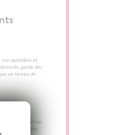
nts
e son quotidien et
 domicile, garde des
 par un réseau de
tes sociales,
se un soutien et un
mpagner au fil des
e