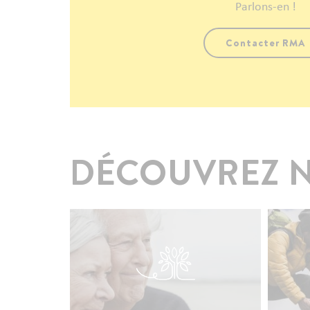
Parlons-en !
Contacter RMA
DÉCOUVREZ N