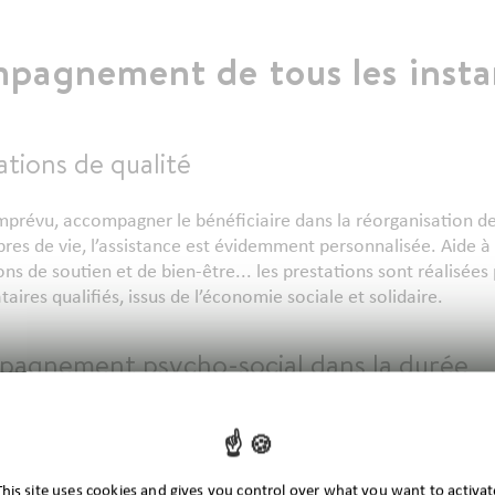
pagnement de tous les insta
tions de qualité
’imprévu, accompagner le bénéficiaire dans la réorganisation d
bres de vie, l’assistance est évidemment personnalisée. Aide à
ns de soutien et de bien-être... les prestations sont réalisées
taires qualifiés, issus de l’économie sociale et solidaire.
agnement psycho-social dans la durée
plinaire du Pôle psycho-social de RMA — psychologues, assistan
nomie sociale et familiale, éducatrices spécialisées... — propo
ement qualifiés du bénéficiaire. Elle veille surtout à l’acco
This site uses cookies and gives you control over what you want to activat