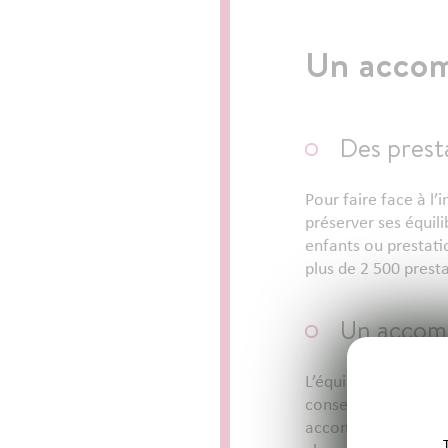
Un accom
Des presta
Pour faire face à l
préserver ses équili
enfants ou prestatio
plus de 2 500 presta
Un accomp
L’équipe pluridisci
conseillères en éco
accompagnement haut