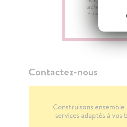
changements de son 
professionnel que s
le touchent.
Contactez-nous
Construisons ensemble 
services adaptés à vos b