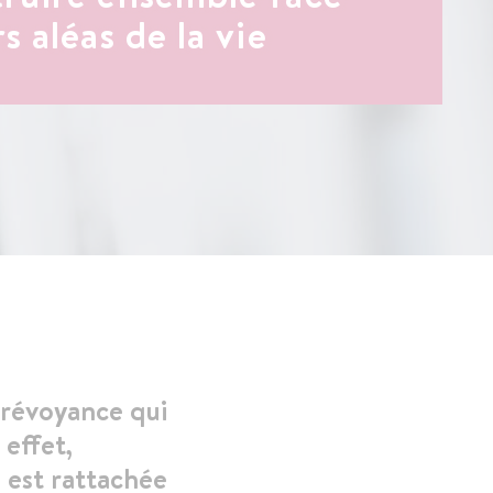
s aléas de la vie
Accompagnement
des patients
souffrant d’un
Cancer
prévoyance qui
 effet,
e est rattachée