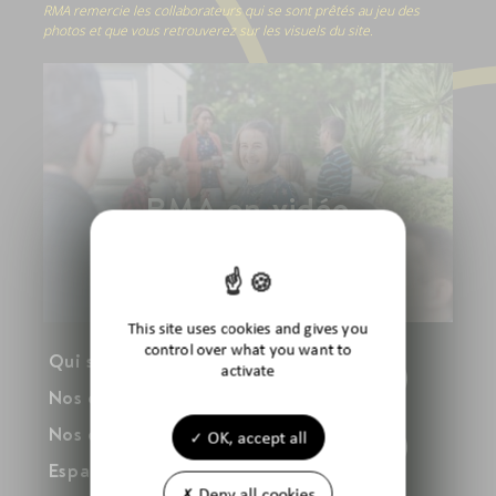
RMA remercie les collaborateurs qui se sont prêtés au jeu des
photos et que vous retrouverez sur les visuels du site.
RMA en vidéo
Voir la vidéo
This site uses cookies and gives you
control over what you want to
Qui sommes-nous ?
Linkedin
activate
Nos offres
Nos engagements
Facebook
OK, accept all
Espace Recrutement
Deny all cookies